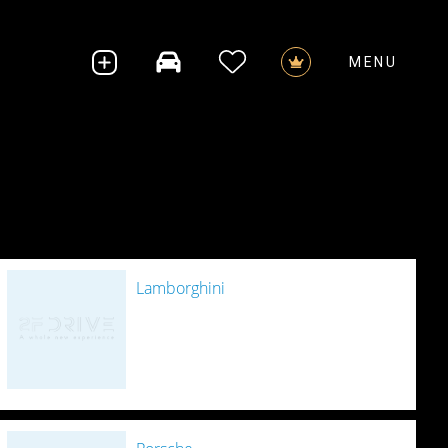
MENU
CHI SIAMO
NEWS & PRESS
RICERCA AUTO AD HOC
VALUTIAMO LA TUA AUTO
SERVIZI 2FDRIVE
TERMINI DI SERVIZIO
Lamborghini