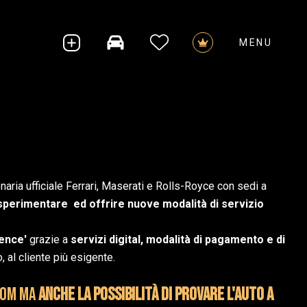
MENU
CHI SIAMO
NEWS & PRESS
RICERCA AUTO AD HOC
VALUTIAMO LA TUA AUTO
SERVIZI 2FDRIVE
TERMINI DI SERVIZIO
ria ufficiale Ferrari, Maserati e Rolls-Royce con sedi a
i sperimentare ed offrire nuove modalità di servizio
ience'
grazie a
servizi digital, modalità di pagamento e di
 al cliente più esigente.
oom ma
anche la possibilità di provare l'auto a