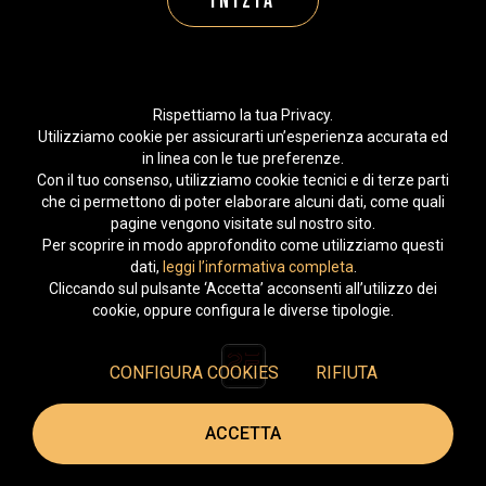
Inizia
Rispettiamo la tua Privacy.
Utilizziamo cookie per assicurarti un’esperienza accurata ed
in linea con le tue preferenze.
Con il tuo consenso, utilizziamo cookie tecnici e di terze parti
che ci permettono di poter elaborare alcuni dati, come quali
pagine vengono visitate sul nostro sito.
Per scoprire in modo approfondito come utilizziamo questi
dati,
leggi l’informativa completa
.
Cliccando sul pulsante ‘Accetta’ acconsenti all’utilizzo dei
cookie, oppure configura le diverse tipologie.
CONFIGURA COOKIES
RIFIUTA
PRIVACY POLICY
-
COOKIES POLICY
-
©2025
ACCETTA
SEDE LEGALE VIA DEI MISSAGLIA 89
20142 MILANO