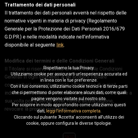
Trattamento dei dati personali
Il trattamento dei dati personali avverrà nel rispetto delle
normative vigenti in materia di privacy (Regolamento
Generale per la Protezione dei Dati Personali 2016/679
G.D.P.R.) e nelle modalità indicate nell’informativa
disponibile al seguente
link
.
Modifica dei termini e delle Condizioni Generali
Rispettiamo la tua Privacy.
Il Titolare si riserva il diritto di modificare le Condizioni
Utilizziamo cookie per assicurarti un’esperienza accurata ed
Generali in ogni momento. A tal scopo il Titolare
in linea con le tue preferenze.
comunicherà preventivamente, all’indirizzo di e-mail
Con il tuo consenso, utilizziamo cookie tecnici e di terze parti
indicato dall’Utente, il contenuto di tali modifiche. L’Utente a
che ci permettono di poter elaborare alcuni dati, come quali
pagine vengono visitate sul nostro sito.
sua volta potrà, senza dover fornire alcuna ragione,
Per scoprire in modo approfondito come utilizziamo questi
revocare la propria iscrizione.
dati,
leggi l’informativa completa
.
Cliccando sul pulsante ‘Accetta’ acconsenti all’utilizzo dei
cookie, oppure configura le diverse tipologie.